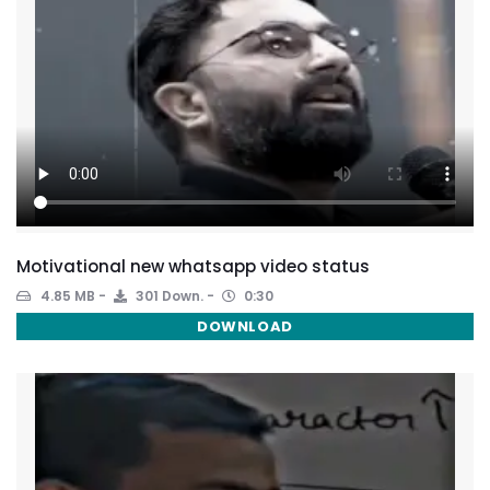
Motivational new whatsapp video status
4.85 MB
301 Down.
0:30
DOWNLOAD