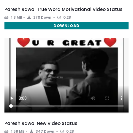
Paresh Rawal True Word Motivational Video Status
1.8 MB
270 Down.
0:28
DOWNLOAD
Paresh Rawal New Video Status
1.58 MB
347 Down.
0:28