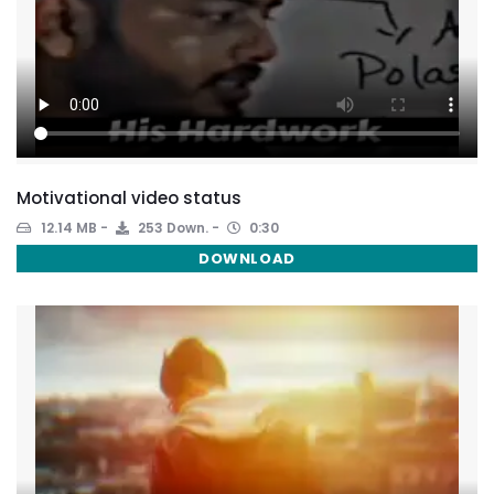
Motivational video status
12.14 MB
253 Down.
0:30
DOWNLOAD