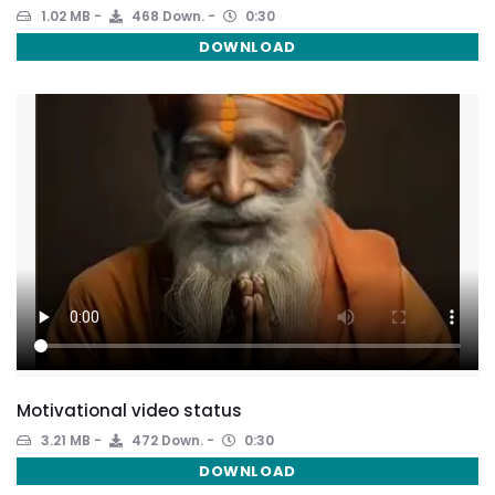
1.02 MB
468 Down.
0:30
DOWNLOAD
Motivational video status
3.21 MB
472 Down.
0:30
DOWNLOAD