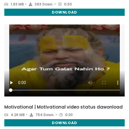
1.93 MB
383 Down.
0:30
DOWNLOAD
Motivational | Motivational video status dawonload
4.26 MB
754 Down.
0:20
DOWNLOAD