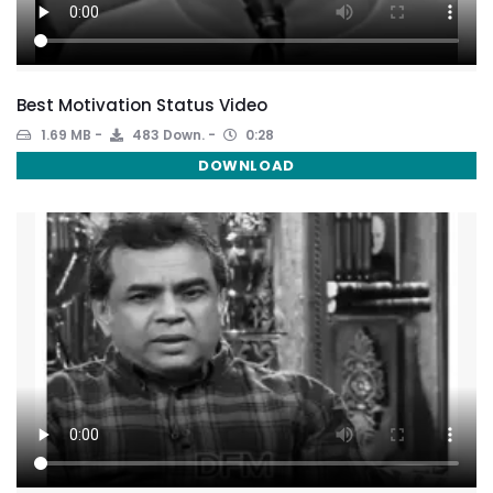
Best Motivation Status Video
1.69 MB
483 Down.
0:28
DOWNLOAD