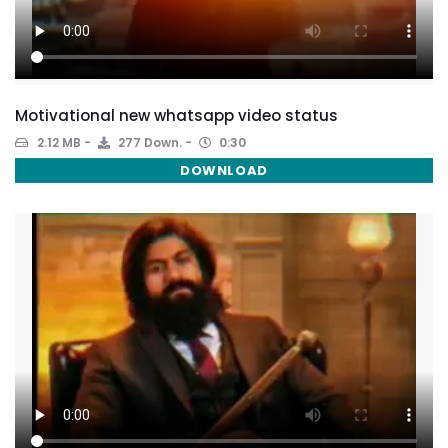
Motivational new whatsapp video status
2.12 MB
277 Down.
0:30
DOWNLOAD