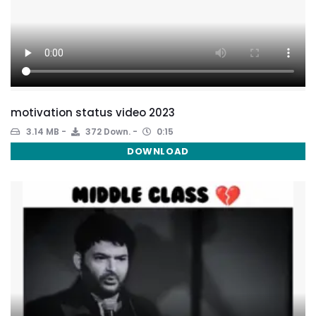
motivation status video 2023
3.14 MB
372 Down.
0:15
DOWNLOAD