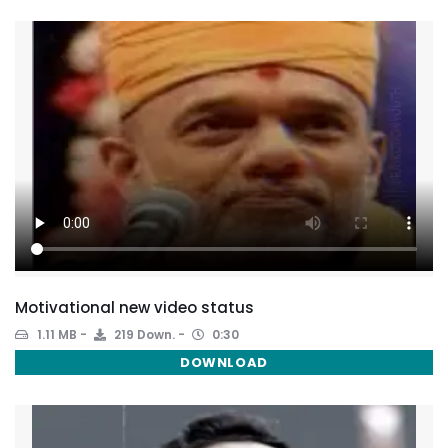
Motivational new video status
1.11 MB
219 Down.
0:30
DOWNLOAD